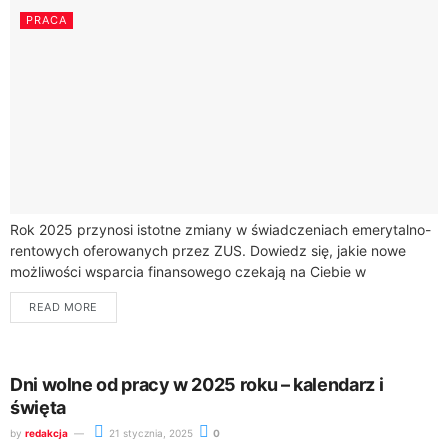
PRACA
Rok 2025 przynosi istotne zmiany w świadczeniach emerytalno-
rentowych oferowanych przez ZUS. Dowiedz się, jakie nowe
możliwości wsparcia finansowego czekają na Ciebie w
nadchodzącym roku.ZUS wprowadza korzystne rozwiązania dla
READ MORE
osób uprawnionych...
Dni wolne od pracy w 2025 roku – kalendarz i
święta
by
redakcja
21 stycznia, 2025
0