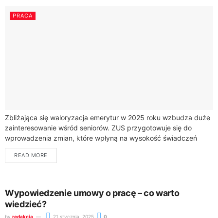
PRACA
Zbliżająca się waloryzacja emerytur w 2025 roku wzbudza duże
zainteresowanie wśród seniorów. ZUS przygotowuje się do
wprowadzenia zmian, które wpłyną na wysokość świadczeń
emerytalnych. Ministerstwo Finansów rozważa dwie propozycje
READ MORE
wskaźnika...
Wypowiedzenie umowy o pracę – co warto
wiedzieć?
by
redakcja
21 stycznia, 2025
0