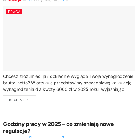
by
redakcja
21 stycznia, 2025
0
PRACA
Chcesz zrozumieć, jak dokładnie wygląda Twoje wynagrodzenie
brutto-netto? W artykule przedstawimy szczegółową kalkulację
wynagrodzenia dla kwoty 6000 zł w 2025 roku, wyjaśniając
wszystkie składowe Twojej pensji.Wynagrodzenie brutto 6000 zł
READ MORE
to...
Godziny pracy w 2025 – co zmieniają nowe
regulacje?