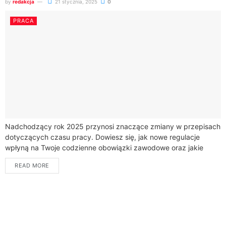
by
redakcja
21 stycznia, 2025
0
PRACA
Nadchodzący rok 2025 przynosi znaczące zmiany w przepisach
dotyczących czasu pracy. Dowiesz się, jak nowe regulacje
wpłyną na Twoje codzienne obowiązki zawodowe oraz jakie
prawa i możliwości oferują pracownicy.Kluczową zmianą...
READ MORE