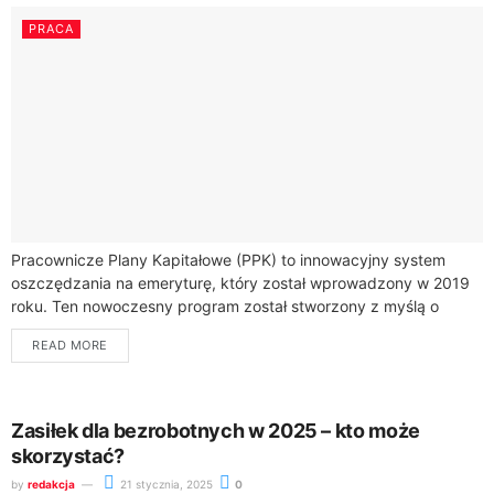
PRACA
Pracownicze Plany Kapitałowe (PPK) to innowacyjny system
oszczędzania na emeryturę, który został wprowadzony w 2019
roku. Ten nowoczesny program został stworzony z myślą o
zabezpieczeniu Twoich finansów na przyszłość.PPK to...
READ MORE
Zasiłek dla bezrobotnych w 2025 – kto może
skorzystać?
by
redakcja
21 stycznia, 2025
0