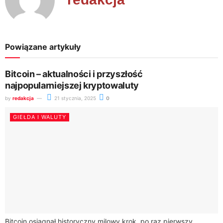
Powiązane artykuły
Bitcoin – aktualności i przyszłość
najpopularniejszej kryptowaluty
by
redakcja
21 stycznia, 2025
0
GIEŁDA I WALUTY
Bitcoin osiągnął historyczny milowy krok, po raz pierwszy