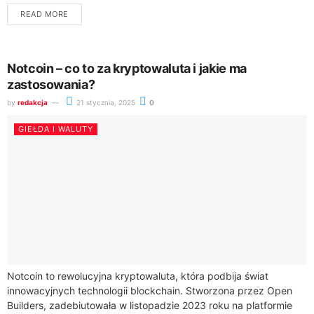
roku, stanowi ważne narzędzie do oceny kondycji polskiego
READ MORE
rynku kapitałowego.Dowiesz...
Notcoin – co to za kryptowaluta i jakie ma
zastosowania?
by
redakcja
21 stycznia, 2025
0
GIEŁDA I WALUTY
Notcoin to rewolucyjna kryptowaluta, która podbija świat
innowacyjnych technologii blockchain. Stworzona przez Open
Builders, zadebiutowała w listopadzie 2023 roku na platformie