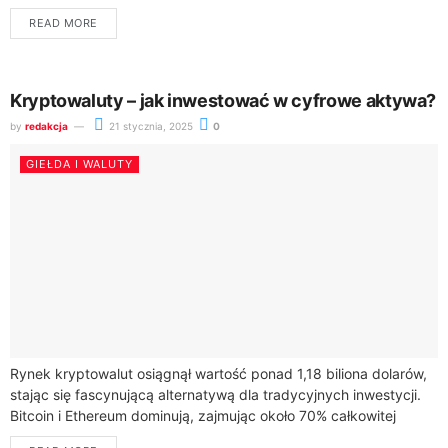
Telegram, oferując unikalny koncept gry
READ MORE
kryptowalutowej.Działająca na blockchainie TON...
Kryptowaluty – jak inwestować w cyfrowe aktywa?
by
redakcja
21 stycznia, 2025
0
GIEŁDA I WALUTY
Rynek kryptowalut osiągnął wartość ponad 1,18 biliona dolarów,
stając się fascynującą alternatywą dla tradycyjnych inwestycji.
Bitcoin i Ethereum dominują, zajmując około 70% całkowitej
wartości branży kryptowalutowej.Inwestycje w kryptowaluty to