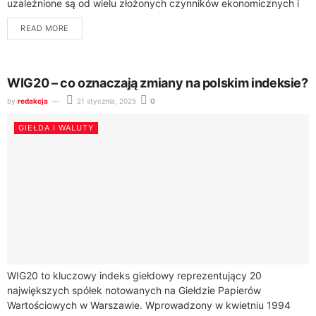
uzależnione są od wielu złożonych czynników ekonomicznych i
geopolitycznych. Zrozumienie mechanizmów wpływających na
READ MORE
cenę tego...
WIG20 – co oznaczają zmiany na polskim indeksie?
by
redakcja
21 stycznia, 2025
0
GIEŁDA I WALUTY
WIG20 to kluczowy indeks giełdowy reprezentujący 20
największych spółek notowanych na Giełdzie Papierów
Wartościowych w Warszawie. Wprowadzony w kwietniu 1994