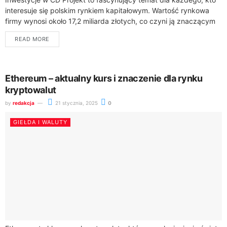
interesuje się polskim rynkiem kapitałowym. Wartość rynkowa
firmy wynosi około 17,2 miliarda złotych, co czyni ją znaczącym
graczem w indeksie...
READ MORE
Ethereum – aktualny kurs i znaczenie dla rynku
kryptowalut
by
redakcja
21 stycznia, 2025
0
GIEŁDA I WALUTY