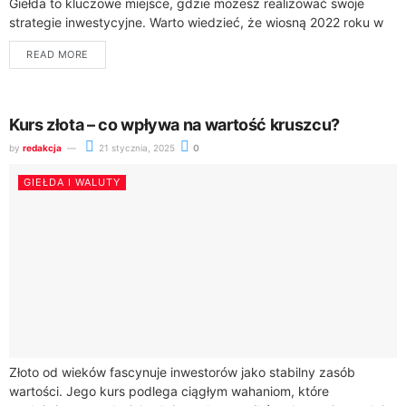
Giełda to kluczowe miejsce, gdzie możesz realizować swoje
strategie inwestycyjne. Warto wiedzieć, że wiosną 2022 roku w
Polsce działało blisko 50 domów maklerskich,...
READ MORE
Kurs złota – co wpływa na wartość kruszcu?
by
redakcja
21 stycznia, 2025
0
GIEŁDA I WALUTY
Złoto od wieków fascynuje inwestorów jako stabilny zasób
wartości. Jego kurs podlega ciągłym wahaniom, które