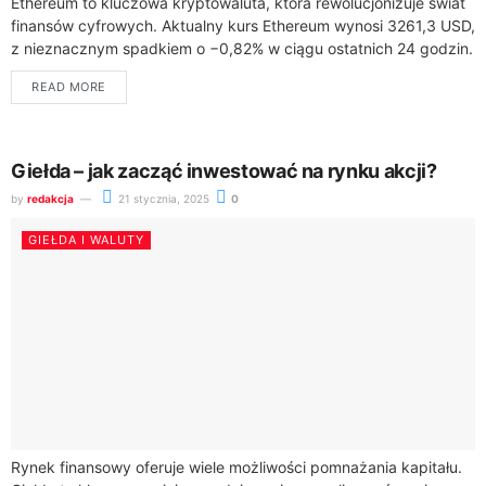
Ethereum to kluczowa kryptowaluta, która rewolucjonizuje świat
finansów cyfrowych. Aktualny kurs Ethereum wynosi 3261,3 USD,
z nieznacznym spadkiem o −0,82% w ciągu ostatnich 24 godzin.
Kapitalizacja rynkowa ETH sięga imponujących...
READ MORE
Giełda – jak zacząć inwestować na rynku akcji?
by
redakcja
21 stycznia, 2025
0
GIEŁDA I WALUTY
Rynek finansowy oferuje wiele możliwości pomnażania kapitału.