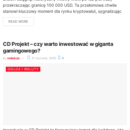
przekraczając granicę 100 000 USD. Ta przełomowa chwila
stanowi kluczowy moment dla rynku kryptowalut, sygnalizując
rosnące zainteresowanie inwestorów globalnym rynkiem
READ MORE
cyfrowych walut.Dynamiczny...
CD Projekt – czy warto inwestować w giganta
gamingowego?
by
redakcja
21 stycznia, 2025
0
GIEŁDA I WALUTY
Inwestycje w CD Projekt to fascynujący temat dla każdego, kto