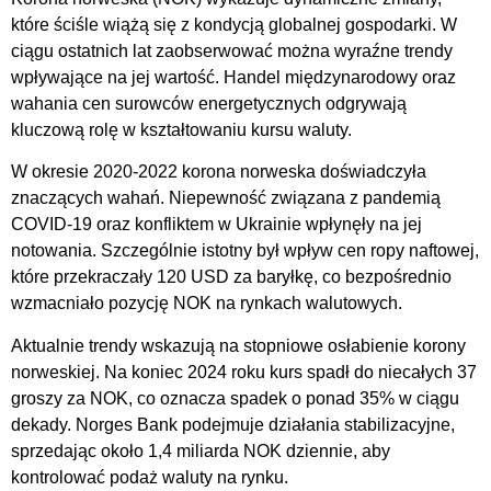
które ściśle wiążą się z kondycją globalnej gospodarki. W
ciągu ostatnich lat zaobserwować można wyraźne trendy
wpływające na jej wartość. Handel międzynarodowy oraz
wahania cen surowców energetycznych odgrywają
kluczową rolę w kształtowaniu kursu waluty.
W okresie 2020-2022 korona norweska doświadczyła
znaczących wahań. Niepewność związana z pandemią
COVID-19 oraz konfliktem w Ukrainie wpłynęły na jej
notowania. Szczególnie istotny był wpływ cen ropy naftowej,
które przekraczały 120 USD za baryłkę, co bezpośrednio
wzmacniało pozycję NOK na rynkach walutowych.
Aktualnie trendy wskazują na stopniowe osłabienie korony
norweskiej. Na koniec 2024 roku kurs spadł do niecałych 37
groszy za NOK, co oznacza spadek o ponad 35% w ciągu
dekady. Norges Bank podejmuje działania stabilizacyjne,
sprzedając około 1,4 miliarda NOK dziennie, aby
kontrolować podaż waluty na rynku.