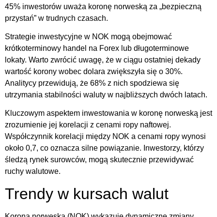
45% inwestorów uważa koronę norweską za „bezpieczną
przystań” w trudnych czasach.
Strategie inwestycyjne w NOK mogą obejmować
krótkoterminowy handel na Forex lub długoterminowe
lokaty. Warto zwrócić uwagę, że w ciągu ostatniej dekady
wartość korony wobec dolara zwiększyła się o 30%.
Analitycy przewidują, że 68% z nich spodziewa się
utrzymania stabilności waluty w najbliższych dwóch latach.
Kluczowym aspektem inwestowania w koronę norweską jest
zrozumienie jej korelacji z cenami ropy naftowej.
Współczynnik korelacji między NOK a cenami ropy wynosi
około 0,7, co oznacza silne powiązanie. Inwestorzy, którzy
śledzą rynek surowców, mogą skutecznie przewidywać
ruchy walutowe.
Trendy w kursach walut
Korona norweska (NOK) wykazuje dynamiczne zmiany,