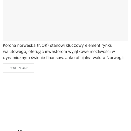
Korona norweska (NOK) stanowi kluczowy element rynku
walutowego, oferując inwestorom wyjątkowe możliwości w
dynamicznym świecie finansów. Jako oficjalna waluta Norwegii,
NOK przyciąga uwagę profesjonalistów dzięki swojej stabilności i
READ MORE
przewidywalności.Zarządzana przez...