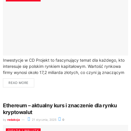
Inwestycje w CD Projekt to fascynujący temat dla każdego, kto
interesuje się polskim rynkiem kapitałowym. Wartość rynkowa
firmy wynosi około 17,2 miliarda złotych, co czyni ją znaczącym
graczem w indeksie...
READ MORE
Ethereum – aktualny kurs i znaczenie dla rynku
kryptowalut
by
redakcja
21 stycznia, 2025
0
GIEŁDA I WALUTY