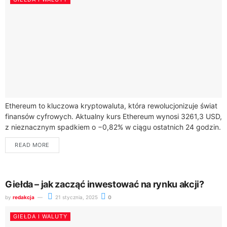
Ethereum to kluczowa kryptowaluta, która rewolucjonizuje świat
finansów cyfrowych. Aktualny kurs Ethereum wynosi 3261,3 USD,
z nieznacznym spadkiem o −0,82% w ciągu ostatnich 24 godzin.
Kapitalizacja rynkowa ETH sięga imponujących...
READ MORE
Giełda – jak zacząć inwestować na rynku akcji?
by
redakcja
21 stycznia, 2025
0
GIEŁDA I WALUTY