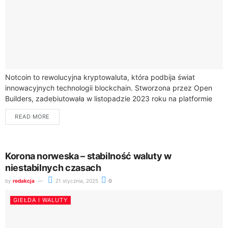
Notcoin to rewolucyjna kryptowaluta, która podbija świat
innowacyjnych technologii blockchain. Stworzona przez Open
Builders, zadebiutowała w listopadzie 2023 roku na platformie
Telegram, oferując unikalny koncept gry
READ MORE
kryptowalutowej.Działająca na blockchainie TON...
Korona norweska – stabilność waluty w
niestabilnych czasach
by
redakcja
21 stycznia, 2025
0
GIEŁDA I WALUTY