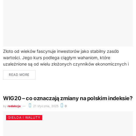
Złoto od wieków fascynuje inwestorów jako stabilny zasób
wartości. Jego kurs podlega ciągłym wahaniom, które
uzależnione są od wielu złożonych czynników ekonomicznych i
geopolitycznych. Zrozumienie mechanizmów wpływających na
READ MORE
cenę tego...
WIG20 – co oznaczają zmiany na polskim indeksie?
by
redakcja
21 stycznia, 2025
0
GIEŁDA I WALUTY