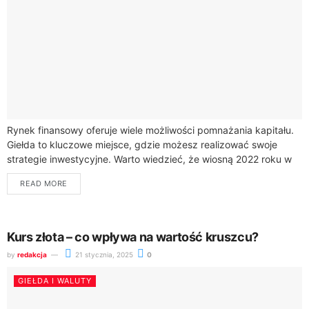
Rynek finansowy oferuje wiele możliwości pomnażania kapitału.
Giełda to kluczowe miejsce, gdzie możesz realizować swoje
strategie inwestycyjne. Warto wiedzieć, że wiosną 2022 roku w
Polsce działało blisko 50 domów maklerskich,...
READ MORE
Kurs złota – co wpływa na wartość kruszcu?
by
redakcja
21 stycznia, 2025
0
GIEŁDA I WALUTY