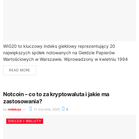
WIG20 to kluczowy indeks giełdowy reprezentujący 20
największych spółek notowanych na Giełdzie Papierów
Wartościowych w Warszawie. Wprowadzony w kwietniu 1994
roku, stanowi ważne narzędzie do oceny kondycji polskiego
READ MORE
rynku kapitałowego.Dowiesz...
Notcoin – co to za kryptowaluta i jakie ma
zastosowania?
by
redakcja
21 stycznia, 2025
0
GIEŁDA I WALUTY