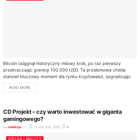
Bitcoin osiągnął historyczny milowy krok, po raz pierwszy
przekraczając granicę 100 000 USD. Ta przełomowa chwila
stanowi kluczowy moment dla rynku kryptowalut, sygnalizując
rosnące zainteresowanie inwestorów globalnym rynkiem
READ MORE
cyfrowych walut.Dynamiczny...
CD Projekt – czy warto inwestować w giganta
gamingowego?
by
redakcja
21 stycznia, 2025
0
GIEŁDA I WALUTY