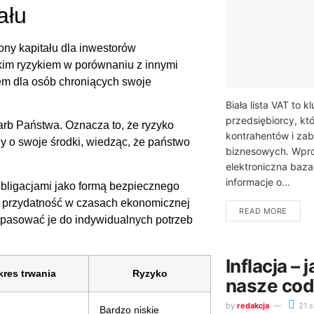
ału
ony kapitału dla inwestorów
skim ryzykiem w porównaniu z innymi
rem dla osób chroniących swoje
Biała lista VAT to
przedsiębiorcy, kt
arb Państwa. Oznacza to, że ryzyko
kontrahentów i zab
y o swoje środki, wiedząc, że państwo
biznesowych. Wpro
elektroniczna baz
informacje o...
bligacjami jako formą bezpiecznego
ą przydatność w czasach ekonomicznej
READ MORE
pasować je do indywidualnych potrzeb
Inflacja –
kres trwania
Ryzyko
nasze cod
by
redakcja
21 s
Bardzo niskie