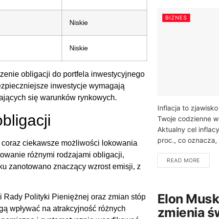
BIZNES
Niskie
Niskie
zenie obligacji do portfela inwestycyjnego
ezpieczniejsze inwestycje wymagają
ających się warunków rynkowych.
Inflacja to zjawis
bligacji
Twoje codzienne wy
Aktualny cel inflac
proc., co oznacza,
m coraz ciekawsze możliwości lokowania
owanie różnymi rodzajami obligacji,
READ MORE
ku zanotowano znaczący wzrost emisji, z
Elon Musk 
 Rady Polityki Pieniężnej oraz zmian stóp
gą wpływać na atrakcyjność różnych
zmienia ś