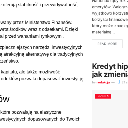
Nadchodzący rok 2
e oferują stabilność i przewidywalność,
emerytów. Waloryz
wyjątkowo korzystn
korzyści finansow
owany przez Ministerstwo Finansów.
który może znaczą
wrot środków wraz z odsetkami. Dzięki
materialną...
itał przed wahaniami rynkowymi.
READ MORE
ezpieczniejszych narzędzi inwestycyjnych
ą atrakcyjną alternatywę dla tradycyjnych
eczeństwo.
Kredyt hi
 kapitału, ale także możliwość
jak zmieni
roduktów pozwala dopasować inwestycję
by
redakcja
21 s
tów
BIZNES
tóre pozwalają na elastyczne
inwestycyjnych dopasowanych do Twoich