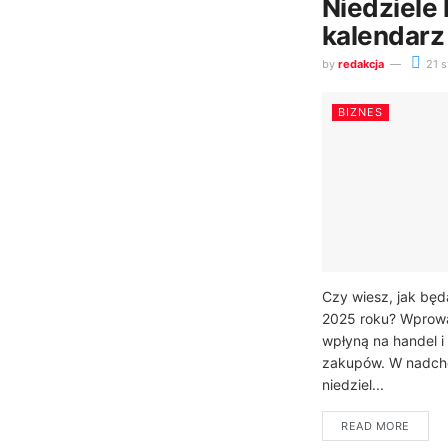
Niedziele
kalendarz
by
redakcja
21 s
BIZNES
Czy wiesz, jak bę
2025 roku? Wprow
wpłyną na handel i
zakupów. W nadch
niedziel...
READ MORE