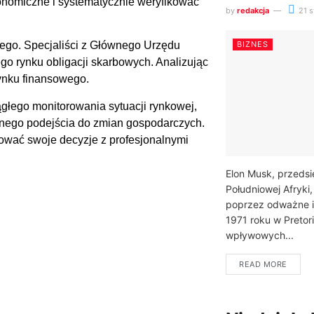
onomiczne i systematycznie weryfikować
by
redakcja
21 s
BIZNES
nego. Specjaliści z Głównego Urzędu
go rynku obligacji skarbowych. Analizując
ynku finansowego.
głego monitorowania sytuacji rynkowej,
znego podejścia do zmian gospodarczych.
tować swoje decyzje z profesjonalnymi
Elon Musk, przedsi
Południowej Afryki,
poprzez odważne i 
1971 roku w Pretori
wpływowych...
READ MORE