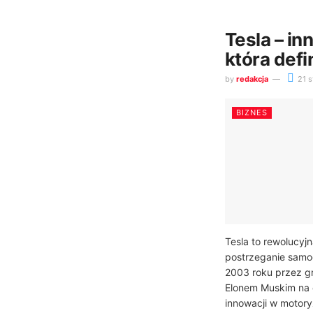
Tesla – i
która defi
by
redakcja
21 s
BIZNES
Tesla to rewolucyjn
postrzeganie samo
2003 roku przez g
Elonem Muskim na c
innowacji w motoryz