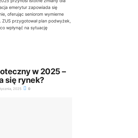
025 przynosi istotne zmiany dla
acja emerytur zapowiada się
ie, oferując seniorom wymierne
e. ZUS przygotował plan podwyżek,
co wpłynąć na sytuację
poteczny w 2025 –
a się rynek?
tycznia, 2025
0