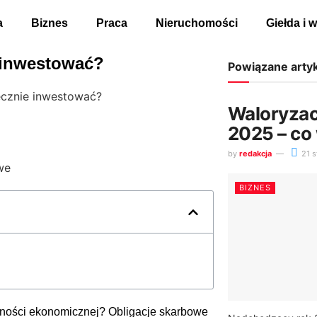
a
Biznes
Praca
Nieruchomości
Giełda i 
e inwestować?
Powiązane arty
ecznie inwestować?
Waloryzac
2025 – co
by
redakcja
21 s
BIZNES
ności ekonomicznej? Obligacje skarbowe