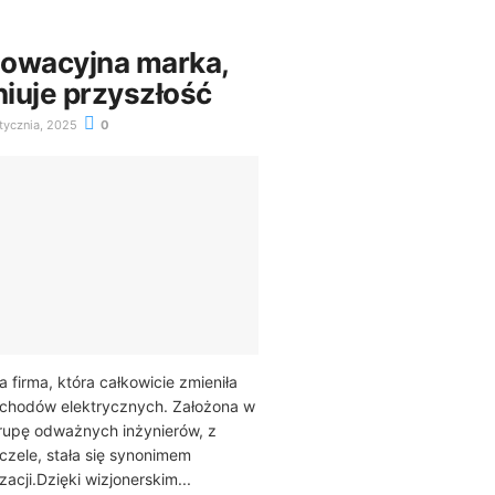
nnowacyjna marka,
niuje przyszłość
tycznia, 2025
0
a firma, która całkowicie zmieniła
chodów elektrycznych. Założona w
rupę odważnych inżynierów, z
zele, stała się synonimem
acji.Dzięki wizjonerskim...