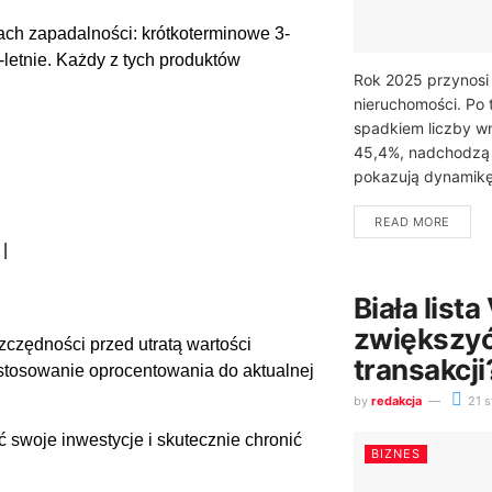
ach zapadalności: krótkoterminowe 3-
-letnie. Każdy z tych produktów
Rok 2025 przynosi
nieruchomości. Po
spadkiem liczby w
45,4%, nadchodzą 
pokazują dynamikę 
READ MORE
 |
Biała lista
zwiększy
zczędności przed utratą wartości
transakcji
stosowanie oprocentowania do aktualnej
by
redakcja
21 s
 swoje inwestycje i skutecznie chronić
BIZNES