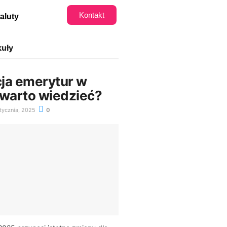
Kontakt
waluty
kuły
ja emerytur w
 warto wiedzieć?
tycznia, 2025
0