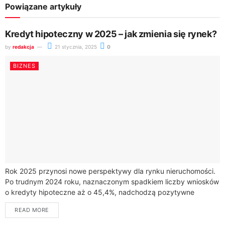
Powiązane artykuły
Kredyt hipoteczny w 2025 – jak zmienia się rynek?
by
redakcja
21 stycznia, 2025
0
BIZNES
Rok 2025 przynosi nowe perspektywy dla rynku nieruchomości.
Po trudnym 2024 roku, naznaczonym spadkiem liczby wniosków
o kredyty hipoteczne aż o 45,4%, nadchodzą pozytywne
zmiany.Statystyki pokazują dynamikę zmian na rynku...
READ MORE