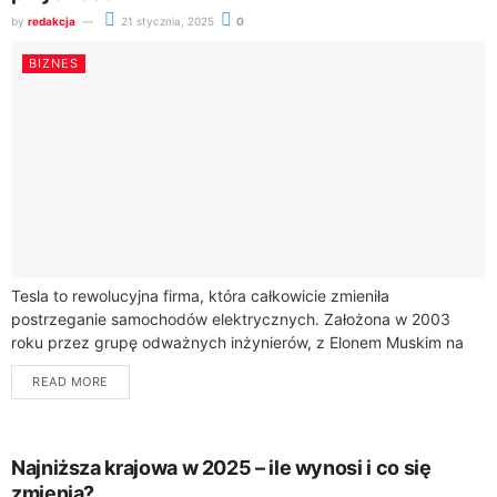
by
redakcja
21 stycznia, 2025
0
BIZNES
Tesla to rewolucyjna firma, która całkowicie zmieniła
postrzeganie samochodów elektrycznych. Założona w 2003
roku przez grupę odważnych inżynierów, z Elonem Muskim na
czele, stała się synonimem innowacji w motoryzacji.Dzięki
READ MORE
wizjonerskim...
Najniższa krajowa w 2025 – ile wynosi i co się
zmienia?