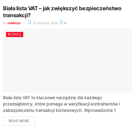
Biała lista VAT – jak zwiększyć bezpieczeństwo
transakcji?
by
redakcja
21 stycznia, 2025
0
BIZNES
Biała lista VAT to kluczowe narzędzie dla każdego
przedsiębiorcy, które pomaga w weryfikacji kontrahentów i
zabezpieczeniu transakcji biznesowych. Wprowadzona 1
września 2019 roku elektroniczna baza danych oferuje
READ MORE
kompleksowe informacje o...