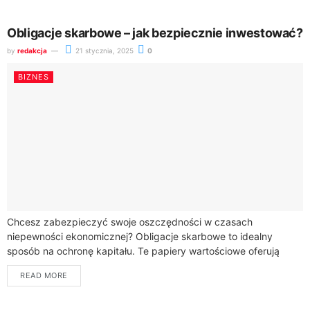
Obligacje skarbowe – jak bezpiecznie inwestować?
by
redakcja
21 stycznia, 2025
0
BIZNES
Chcesz zabezpieczyć swoje oszczędności w czasach
niepewności ekonomicznej? Obligacje skarbowe to idealny
sposób na ochronę kapitału. Te papiery wartościowe oferują
stabilność i przewidywalność, które wyróżniają je spośród innych
READ MORE
form inwestowania.Obligacje...